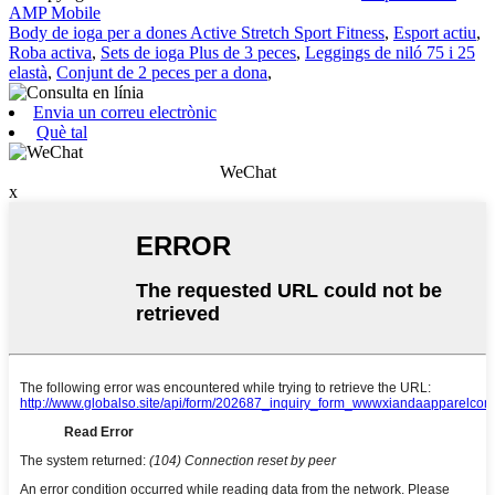
AMP Mobile
Body de ioga per a dones Active Stretch Sport Fitness
,
Esport actiu
,
Roba activa
,
Sets de ioga Plus de 3 peces
,
Leggings de niló 75 i 25
elastà
,
Conjunt de 2 peces per a dona
,
Envia un correu electrònic
Què tal
WeChat
x