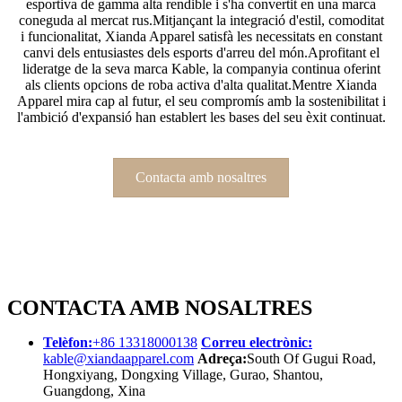
esportiva de gamma alta rendible i s'ha convertit en una marca
coneguda al mercat rus.Mitjançant la integració d'estil, comoditat
i funcionalitat, Xianda Apparel satisfà les necessitats en constant
canvi dels entusiastes dels esports d'arreu del món.Aprofitant el
lideratge de la seva marca Kable, la companyia continua oferint
als clients opcions de roba activa d'alta qualitat.Mentre Xianda
Apparel mira cap al futur, el seu compromís amb la sostenibilitat i
l'ambició d'expansió han establert les bases del seu èxit continuat.
Contacta amb nosaltres
CONTACTA AMB NOSALTRES
Telèfon:
+86 13318000138
Correu electrònic:
kable@xiandaapparel.com
Adreça:
South Of Gugui Road,
Hongxiyang, Dongxing Village, Gurao, Shantou,
Guangdong, Xina