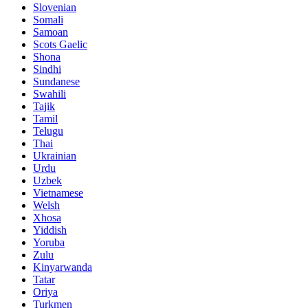
Slovenian
Somali
Samoan
Scots Gaelic
Shona
Sindhi
Sundanese
Swahili
Tajik
Tamil
Telugu
Thai
Ukrainian
Urdu
Uzbek
Vietnamese
Welsh
Xhosa
Yiddish
Yoruba
Zulu
Kinyarwanda
Tatar
Oriya
Turkmen