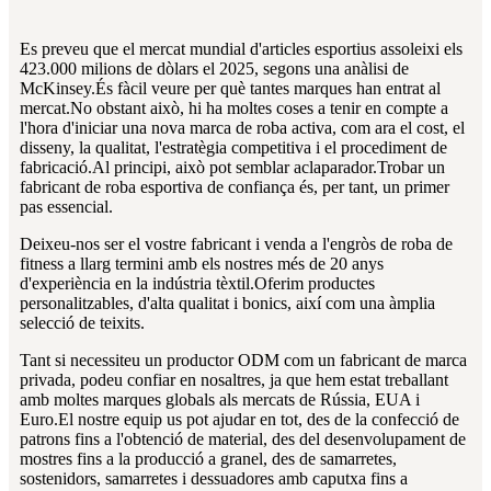
Es preveu que el mercat mundial d'articles esportius assoleixi els
423.000 milions de dòlars el 2025, segons una anàlisi de
McKinsey.És fàcil veure per què tantes marques han entrat al
mercat.No obstant això, hi ha moltes coses a tenir en compte a
l'hora d'iniciar una nova marca de roba activa, com ara el cost, el
disseny, la qualitat, l'estratègia competitiva i el procediment de
fabricació.Al principi, això pot semblar aclaparador.Trobar un
fabricant de roba esportiva de confiança és, per tant, un primer
pas essencial.
Deixeu-nos ser el vostre fabricant i venda a l'engròs de roba de
fitness a llarg termini amb els nostres més de 20 anys
d'experiència en la indústria tèxtil.Oferim productes
personalitzables, d'alta qualitat i bonics, així com una àmplia
selecció de teixits.
Tant si necessiteu un productor ODM com un fabricant de marca
privada, podeu confiar en nosaltres, ja que hem estat treballant
amb moltes marques globals als mercats de Rússia, EUA i
Euro.El nostre equip us pot ajudar en tot, des de la confecció de
patrons fins a l'obtenció de material, des del desenvolupament de
mostres fins a la producció a granel, des de samarretes,
sostenidors, samarretes i dessuadores amb caputxa fins a