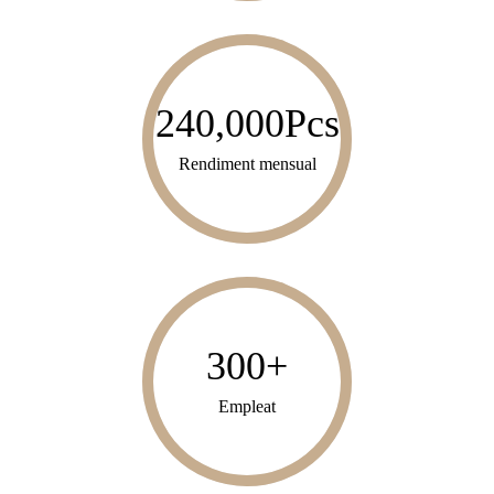
240,000
Pcs
Rendiment mensual
300
+
Empleat