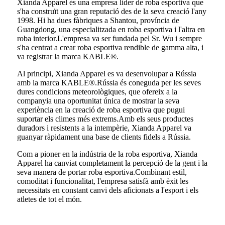
Xianda Apparel és una empresa líder de roba esportiva que
s'ha construït una gran reputació des de la seva creació l'any
1998. Hi ha dues fàbriques a Shantou, província de
Guangdong, una especialitzada en roba esportiva i l'altra en
roba interior.L'empresa va ser fundada pel Sr. Wu i sempre
s'ha centrat a crear roba esportiva rendible de gamma alta, i
va registrar la marca KABLE®.
Al principi, Xianda Apparel es va desenvolupar a Rússia
amb la marca KABLE®.Rússia és coneguda per les seves
dures condicions meteorològiques, que ofereix a la
companyia una oportunitat única de mostrar la seva
experiència en la creació de roba esportiva que pugui
suportar els climes més extrems.Amb els seus productes
duradors i resistents a la intempèrie, Xianda Apparel va
guanyar ràpidament una base de clients fidels a Rússia.
Com a pioner en la indústria de la roba esportiva, Xianda
Apparel ha canviat completament la percepció de la gent i la
seva manera de portar roba esportiva.Combinant estil,
comoditat i funcionalitat, l'empresa satisfà amb èxit les
necessitats en constant canvi dels aficionats a l'esport i els
atletes de tot el món.