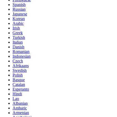
Spanish
Russian
Japanese
Korean
Arabic
Irish
Greek
Turkish
Italian
Danish
Romanian
Indonesian
Czech
Afrikaans
Swedish
Polish
Basque
Catalan
Esperanto
Hindi
Lao
Albanian
Amharic
Armenian