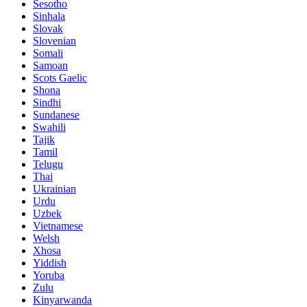
Sesotho
Sinhala
Slovak
Slovenian
Somali
Samoan
Scots Gaelic
Shona
Sindhi
Sundanese
Swahili
Tajik
Tamil
Telugu
Thai
Ukrainian
Urdu
Uzbek
Vietnamese
Welsh
Xhosa
Yiddish
Yoruba
Zulu
Kinyarwanda