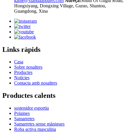
kable@xiandaapparel.com
Adreça:
South Of Gugui Road,
Hongxiyang, Dongxing Village, Gurao, Shantou,
Guangdong, Xina
Links ràpids
Casa
Sobre nosaltres
Productes
Notícies
Contacta amb nosaltres
Productes calents
sostenidor esportiu
Polaines
Samarretes
Samarretes sense mànigues
Roba activa masculina